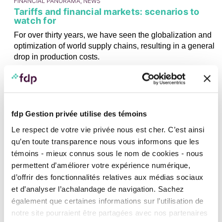
FINANCIAL PANORAMA, NEWS
Tariffs and financial markets: scenarios to
watch for
For over thirty years, we have seen the globalization and
optimization of world supply chains, resulting in a general
drop in production costs.
07
APRIL
2025
fdp Gestion privée utilise des témoins
Le respect de votre vie privée nous est cher. C’est ainsi
qu’en toute transparence nous vous informons que les
témoins - mieux connus sous le nom de cookies - nous
NEWS
permettent d’améliorer votre expérience numérique,
Our views: Tariff battles and the outlook for
financial markets
d’offrir des fonctionnalités relatives aux médias sociaux
et d’analyser l’achalandage de navigation. Sachez
Nos spécialistes en placement vous parlent des facteurs
également que certaines informations sur l’utilisation de
qui ont influencé les marchés dans les derniers mois et
notre site pourraient être partagées avec nos partenaires
de ce qu’ils entrevoient pour 2024.