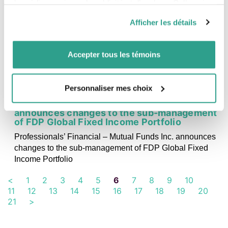
de médias sociaux, de publicité et d’analyse. Celles-ci
pourraient être combinées avec d’autres informations que
03
APRIL
Afficher les détails
2025
vous leur auriez fournies ou qu’ils auraient collectées lors
de votre utilisation de leurs services.
Accepter tous les témoins
Personnaliser mes choix
NEWS, PRESS RELEASE
Professionals’ Financial – Mutual Funds Inc.
announces changes to the sub-management
of FDP Global Fixed Income Portfolio
Professionals’ Financial – Mutual Funds Inc. announces
changes to the sub-management of FDP Global Fixed
Income Portfolio
<
1
2
3
4
5
6
7
8
9
10
11
12
13
14
15
16
17
18
19
20
21
>