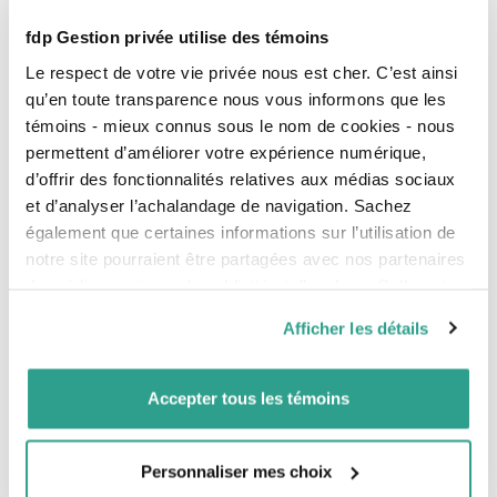
service des notaires
, l’
Association des architectes en
pratique privée du Québec
et l’
Association
fdp Gestion privée utilise des témoins
québécoise des pharmaciens propriétaires
. Cette
Le respect de votre vie privée nous est cher. C’est ainsi
affiliation lui confère une position unique d’impartialité,
de représentation des intérêts de ses clients et de
qu’en toute transparence nous vous informons que les
performance dans le marché.
témoins - mieux connus sous le nom de cookies - nous
permettent d’améliorer votre expérience numérique,
-30-
d’offrir des fonctionnalités relatives aux médias sociaux
et d’analyser l’achalandage de navigation. Sachez
Source:
également que certaines informations sur l’utilisation de
Financière des professionnels – Fonds d’investissement
notre site pourraient être partagées avec nos partenaires
inc.
de médias sociaux, de publicité et d’analyse. Celles-ci
Renseignements :
pourraient être combinées avec d’autres informations que
Afficher les détails
vous leur auriez fournies ou qu’ils auraient collectées lors
M. François Landry
Premier vice-président et chef des placements
de votre utilisation de leurs services.
Financière des professionnels
Accepter tous les témoins
2, Complexe Desjardins Tour de l’Est, 31e étage, C.P. 1116
Montréal, Québec H5B 1C2
Téléphone : 514 350-5095
Télécopieur : 514 350-5155
Personnaliser mes choix