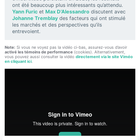
ont été beaucoup plus intéressants qu’attendu.
Yann Furic
et
Max D’Alessandro
discutent avec
Johanne Tremblay
des facteurs qui ont stimulé
les marchés et des perspectives qu’ils
entrevoient.
Note:
Si vous ne voyez pas la vidéo ci-bas, assurez-vous d’avoir
activé les témoins de performance
(cookies). Alternativement,
vous pouvez aussi consulter la vidéo
directement via le site Viméo
en cliquant ici
.