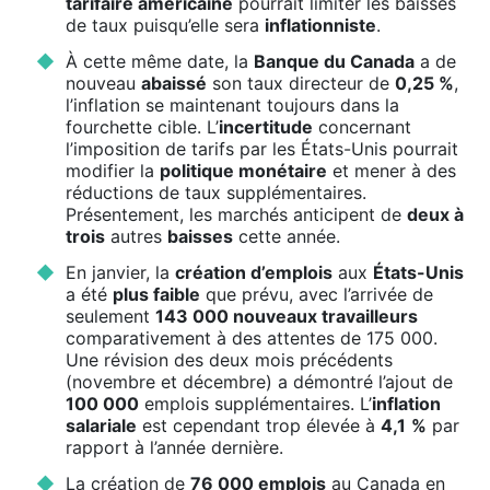
tarifaire américaine
pourrait limiter les baisses
de taux puisqu’elle sera
inflationniste
.
À cette même date, la
Banque du Canada
a de
nouveau
abaissé
son taux directeur de
0,25 %
,
l’inflation se maintenant toujours dans la
fourchette cible. L’
incertitude
concernant
l’imposition de tarifs par les États-Unis pourrait
modifier la
politique monétaire
et mener à des
réductions de taux supplémentaires.
Présentement, les marchés anticipent de
deux à
trois
autres
baisses
cette année.
En janvier, la
création d’emplois
aux
États-Unis
a été
plus faible
que prévu, avec l’arrivée de
seulement
143 000 nouveaux travailleurs
comparativement à des attentes de 175 000.
Une révision des deux mois précédents
(novembre et décembre) a démontré l’ajout de
100 000
emplois supplémentaires. L’
inflation
salariale
est cependant trop élevée à
4,1
%
par
rapport à l’année dernière.
La création de
76 000 emplois
au Canada en