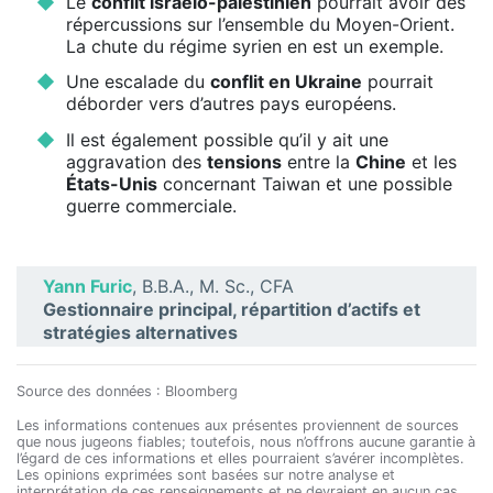
Le
conflit israélo-palestinien
pourrait avoir des
répercussions sur l’ensemble du Moyen-Orient.
La chute du régime syrien en est un exemple.
Une escalade du
conflit en Ukraine
pourrait
déborder vers d’autres pays européens.
Il est également possible qu’il y ait une
aggravation des
tensions
entre la
Chine
et les
États-Unis
concernant Taiwan et une possible
guerre commerciale.
Yann Furic
, B.B.A., M. Sc., CFA
Gestionnaire principal, répartition d’actifs et
stratégies alternatives
Source des données : Bloomberg
Les informations contenues aux présentes proviennent de sources
que nous jugeons fiables; toutefois, nous n’offrons aucune garantie à
l’égard de ces informations et elles pourraient s’avérer incomplètes.
Les opinions exprimées sont basées sur notre analyse et
interprétation de ces renseignements et ne devraient en aucun cas