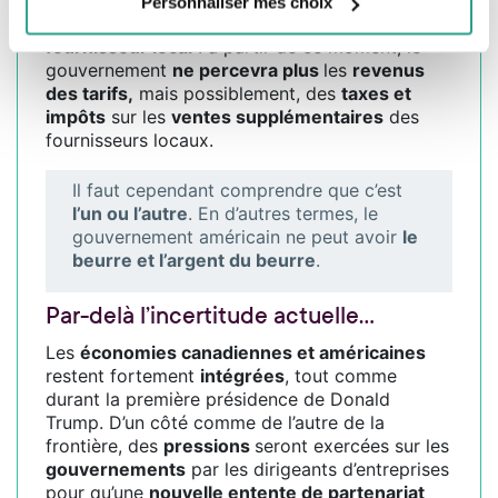
Personnaliser mes choix
A terme, l’entreprise peut décider de trouver un
fournisseur local
: à partir de ce moment, le
gouvernement
ne percevra plus
les
revenus
des tarifs,
mais possiblement, des
taxes et
impôts
sur les
ventes supplémentaires
des
fournisseurs locaux.
Il faut cependant comprendre que c’est
l’un ou l’autre
. En d’autres termes, le
gouvernement américain ne peut avoir
le
beurre et l’argent du beurre
.
Par-delà l’incertitude actuelle…
Les
économies canadiennes et américaines
restent fortement
intégrées
, tout comme
durant la première présidence de Donald
Trump. D’un côté comme de l’autre de la
frontière, des
pressions
seront exercées sur les
gouvernements
par les dirigeants d’entreprises
pour qu’une
nouvelle entente de partenariat