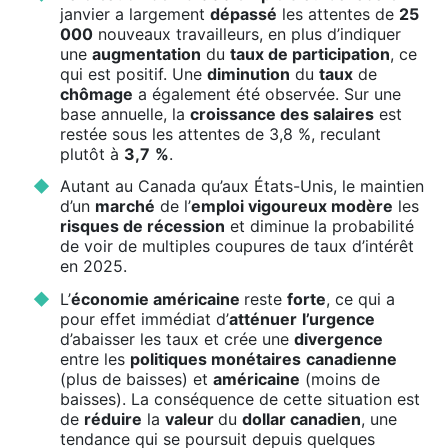
janvier a largement
dépassé
les attentes de
25
000
nouveaux travailleurs, en plus d’indiquer
une
augmentation
du
taux de participation
, ce
qui est positif. Une
diminution
du
taux
de
chômage
a également été observée. Sur une
base annuelle, la
croissance des salaires
est
restée sous les attentes de 3,8 %, reculant
plutôt à
3,7
%
.
Autant au Canada qu’aux États-Unis, le maintien
d’un
marché
de l’
emploi vigoureux modère
les
risques de récession
et diminue la probabilité
de voir de multiples coupures de taux d’intérêt
en 2025.
L’
économie américaine
reste
forte
, ce qui a
pour effet immédiat d’
atténuer
l’urgence
d’abaisser les taux et crée une
divergence
entre les
politiques monétaires
canadienne
(plus de baisses) et
américaine
(moins de
baisses). La conséquence de cette situation est
de
réduire
la
valeur
du
dollar canadien
, une
tendance qui se poursuit depuis quelques