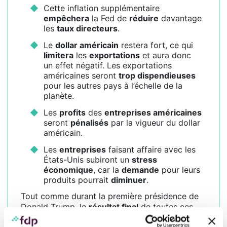
Cette inflation supplémentaire
empêchera
la Fed de
réduire
davantage
les
taux directeurs
.
Le
dollar américain
restera fort, ce qui
limitera
les
exportations
et aura donc
un effet négatif. Les exportations
américaines seront
trop dispendieuses
pour les autres pays à l’échelle de la
planète.
Les
profits
des
entreprises américaines
seront
pénalisés
par la vigueur du dollar
américain.
Les
entreprises
faisant affaire avec les
États-Unis subiront un
stress
économique
, car la
demande
pour leurs
produits pourrait
diminuer
.
Tout comme durant la première présidence de
Donald Trump, le
résultat final
de toutes ces
négociations sera sans doute
plus équilibré
,