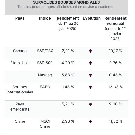
SURVOL DES BOURSES MONDIALES
Tous les pourcentages affichés sont en devise canadienne.
Pays
Indice
Rendement
É
volution
Rendement
er
(du 1
au 30
cumulatif
er
juin
2025)
(depuis le 1
janvier
2025)
Canada
S&P/TSX
2,91 %
10,17 %
États-Unis
S&P 500
4,29 %
0,76 %
Nasdaq
5,83 %
0,43 %
Bourses
EAEO
1,43 %
13,33 %
internationales
Pays
5,21 %
9,36 %
émergents
Chine
MSCI
2,93 %
11,32 %
Chine