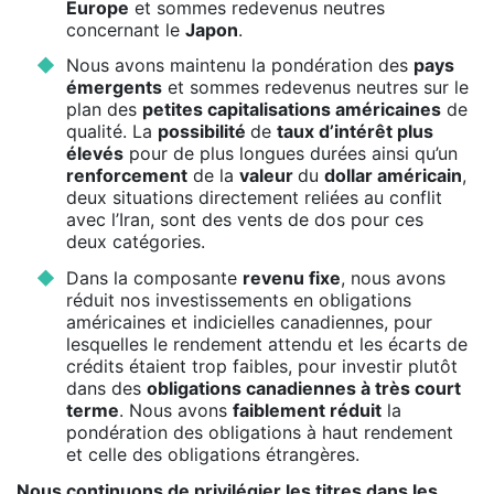
Europe
et sommes redevenus neutres
concernant le
Japon
.
Nous avons maintenu la pondération des
pays
émergents
et sommes redevenus neutres sur le
plan des
petites capitalisations américaines
de
qualité. La
possibilité
de
taux d’intérêt plus
élevés
pour de plus longues durées ainsi qu’un
renforcement
de la
valeur
du
dollar américain
,
deux situations directement reliées au conflit
avec l’Iran, sont des vents de dos pour ces
deux catégories.
Dans la composante
revenu fixe
, nous avons
réduit nos investissements en obligations
américaines et indicielles canadiennes, pour
lesquelles le rendement attendu et les écarts de
crédits étaient trop faibles, pour investir plutôt
dans des
obligations canadiennes à très court
terme
. Nous avons
faiblement réduit
la
pondération des obligations à haut rendement
et celle des obligations étrangères.
Nous continuons de privilégier les titres dans les