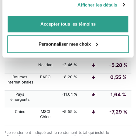
pourraient être combinées avec d’autres informations que
Afficher les détails
vous leur auriez fournies ou qu’ils auraient collectées lors
Pays
Indice
Rendement*
É
volution
Rendement
er
(du 1
au 31
cumulatif*
de votre utilisation de leurs services.
er
mars
2026)
(depuis le 1
janvier
Accepter tous les témoins
2026)
3,84 %
Canada
S&P/TSX
-4,32 %
Personnaliser mes choix
-2,60 %
États-Unis
S&P 500
-2,77 %
-5,28 %
Nasdaq
-2,46 %
0,55 %
Bourses
EAEO
-8,20 %
internationales
1,64 %
Pays
-11,04 %
émergents
-7,29 %
Chine
MSCI
-5,55 %
Chine
*Le rendement indiqué est le rendement total qui inclut le