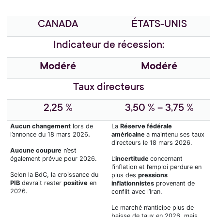
CANADA
ÉTATS-UNIS
Indicateur de récession:
Modéré
Modéré
Taux directeurs
2,25 %
3,50 % – 3,75 %
Aucun changement
lors de
La
Réserve fédérale
l’annonce du 18 mars 2026
.
américaine
a maintenu ses taux
directeurs le 18 mars 2026.
Aucune coupure
n’est
également prévue pour 2026.
L’
incertitude
concernant
l’inflation et l’emploi perdure en
Selon la BdC, la croissance du
plus des
pressions
PIB
devrait rester
positive
en
inflationnistes
provenant de
2026.
conflit avec l’Iran.
Le marché n’anticipe plus de
baisse de taux en 2026, mais