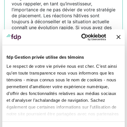
vous rappeler, en tant qu’investisseur,
l’importance de ne pas dévier de votre stratégie
de placement. Les réactions hâtives sont
toujours à déconseiller et la situation actuelle
connaît une évolution rapide. Si vous avez des
préoccupations, discutez-en d’abord avec votre
conseillère ou conseiller : un tel échange vous
permettra de prendre des décisions réfléchies
et de mettre les évènements en perspective.
fdp Gestion privée utilise des témoins
Le respect de votre vie privée nous est cher. C’est ainsi
qu’en toute transparence nous vous informons que les
témoins - mieux connus sous le nom de cookies - nous
Comportement des marchés
permettent d’améliorer votre expérience numérique,
financiers le mois dernier
d’offrir des fonctionnalités relatives aux médias sociaux
et d’analyser l’achalandage de navigation. Sachez
également que certaines informations sur l’utilisation de
SURVOL DES BOURSES MONDIALES
notre site pourraient être partagées avec nos partenaires
de médias sociaux, de publicité et d’analyse. Celles-ci
Tous les pourcentages affichés sont en devise canadienne.