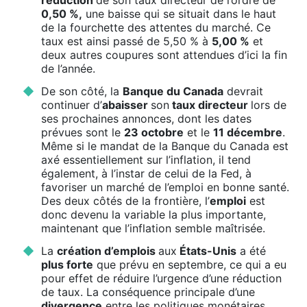
réduction
de son taux directeur de l’ordre de
0,50 %,
une baisse qui se situait dans le haut
de la fourchette des attentes du marché. Ce
taux est ainsi passé de 5,50 % à
5,00 %
et
deux autres coupures sont attendues d’ici la fin
de l’année.
De son côté, la
Banque du Canada
devrait
continuer d’
abaisser
son
taux directeur
lors de
ses prochaines annonces, dont les dates
prévues sont le
23 octobre
et le
11 décembre
.
Même si le mandat de la Banque du Canada est
axé essentiellement sur l’inflation, il tend
également, à l’instar de celui de la Fed, à
favoriser un marché de l’emploi en bonne santé.
Des deux côtés de la frontière, l’
emploi
est
donc devenu la variable la plus importante,
maintenant que l’inflation semble maîtrisée.
La
création d’emplois
aux
États-Unis
a été
plus forte
que prévu en septembre, ce qui a eu
pour effet de réduire l’urgence d’une réduction
de taux. La conséquence principale d’une
divergence
entre les politiques monétaires