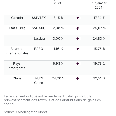
er
2024)
1
janvier
2024)
Canada
S&P/TSX
3,15 %
17,24 %
États-Unis
S&P 500
2,38 %
25,07 %
Nasdaq
3,00 %
24,83 %
Bourses
EAEO
1,16 %
15,76 %
internationales
Pays
6,93 %
19,73 %
émergents
Chine
MSCI
24,20 %
32,51 %
Chine
Le rendement indiqué est le rendement total qui inclut le
réinvestissement des revenus et des distributions de gains en
capital.
Source : Morningstar Direct.