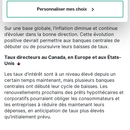
supérieur à 50 (équivalent à une expansion). Par
contre, le segment des services reste vigoureux.
Personnaliser mes choix
Taux d’inflation
Sur une base globale, l’inflation diminue et continue
d’évoluer dans la bonne direction. Cette évolution
positive devrait permettre aux banques centrales de
débuter ou de poursuivre leurs baisses de taux.
Taux directeurs au Canada, en Europe et aux États-
Unis
Les taux d’intérêt sont à un niveau élevé depuis un
certain temps maintenant, mais plusieurs banques
centrales ont débuté leur cycle de baisses. Les
renouvellements prochains des prêts hypothécaires et
corporatifs pourraient obliger les consommateurs et
les entreprises à réduire dès maintenant leurs
dépenses, en anticipation de taux plus élevés
qu’initialement prévu.