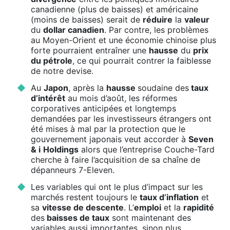
canadienne (plus de baisses) et américaine
(moins de baisses) serait de
réduire
la
valeur
du
dollar canadien
. Par contre, les problèmes
au Moyen-Orient et une économie chinoise plus
forte pourraient entraîner une
hausse
du
prix
du pétrole
, ce qui pourrait contrer la faiblesse
de notre devise.
Au
Japon
, après la
hausse
soudaine des
taux
d’intérêt
au mois d’août, les réformes
corporatives anticipées et longtemps
demandées par les investisseurs étrangers ont
été mises à mal par la protection que le
gouvernement japonais veut accorder à
Seven
& i
Holdings
alors que l’entreprise Couche-Tard
cherche à faire l’acquisition de sa chaîne de
dépanneurs 7-Eleven.
Les variables qui ont le plus d’impact sur les
marchés restent toujours le
taux d’inflation
et
sa
vitesse de descente
. L’
emploi
et la
rapidité
des
baisses de taux
sont maintenant des
variables aussi importantes, sinon plus.