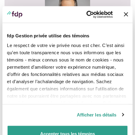
fdp Gestion privée utilise des témoins
MBA, BIBC, Pl. Fin.
Le respect de votre vie privée nous est cher. C’est ainsi
Conseiller en gestion de patrimoine
qu’en toute transparence nous vous informons que les
témoins - mieux connus sous le nom de cookies - nous
permettent d’améliorer votre expérience numérique,
d’offrir des fonctionnalités relatives aux médias sociaux
et d’analyser l’achalandage de navigation. Sachez
Vérifier la capacité d’épargne
également que certaines informations sur l’utilisation de
notre site pourraient être partagées avec nos partenaires
«
Nadine et André ont tous deux une bonne
de médias sociaux, de publicité et d’analyse. Celles-ci
situation financière
» remarque d’emblée Nicolas.
pourraient être combinées avec d’autres informations que
«
Quand Nadine parle de s’incorporer, elle sait
Afficher les détails
qu’elle pourrait
épargner plus d’argent
dans sa
vous leur auriez fournies ou qu’ils auraient collectées lors
société et se préparer un
« bas de laine »
pour la
de votre utilisation de leurs services.
Les coûts de l’incorporation
retraite. Actuellement, le train de vie du couple
Accepter tous les témoins