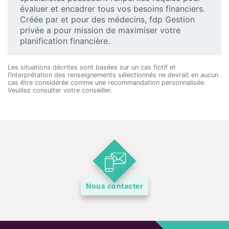
structuré pour
protéger une personne
doit remplir les conditions d’une
fiducie
évaluer et encadrer tous vos besoins financiers.
handicapée
. Une fiducie Henson peut être créée
admissible pour personne handicapée
. Ce type
Créée par et pour des médecins, fdp Gestion
en tant que
fiducie entre vifs du vivant
, mais
de fiducie testamentaire est plus avantageux
privée a pour mission de maximiser votre
aussi par testament. Si elle est rédigée
puisqu’il est plutôt soumis aux taux d’imposition
planification financière.
correctement, elle devrait limiter la
dilution des
progressifs.
»
mesures sociofiscales et des services sociaux
.
Les parents devraient discuter de cette possibilité
Les situations décrites sont basées sur un cas fictif et
avec le notaire qui se chargera de rédiger leurs
l’interprétation des renseignements sélectionnés ne devrait en aucun
cas être considérée comme une recommandation personnalisée.
testaments et mandats de protection.
»
Veuillez consulter votre conseiller.
Nous contacter